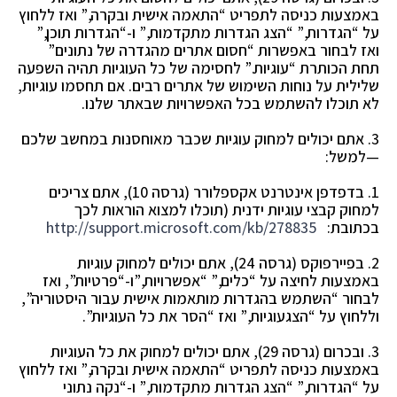
באמצעות כניסה לתפריט “התאמה אישית
ובקרה,” ואז ללחוץ
על “הגדרות,” “הצג הגדרות מתקדמות,” ו-“הגדרות תוכן,”
ואז לבחור באפשרות
“חסום אתרים מהגדרה של נתונים”
תחת הכותרת “עוגיות.”
לחסימה של כל העוגיות תהיה השפעה
שלילית על נוחות השימוש של אתרים רבים. אם תחסמו עוגיות,
לא תוכלו להשתמש בכל האפשרויות שבאתר שלנו.
3. אתם יכולים למחוק עוגיות שכבר מאוחסנות במחשב שלכם
—למשל:
1. בדפדפן אינטרנט אקספלורר (גרסה 10), אתם צריכים
למחוק קבצי עוגיות ידנית (תוכלו למצוא הוראות לכך
בכתובת:
http://support.microsoft.com/kb/278835
2. בפיירפוקס (גרסה 24), אתם יכולים למחוק עוגיות
באמצעות לחיצה על “כלים,” “אפשרויות,”
ו-“פרטיות”, ואז
לבחור “השתמש בהגדרות מותאמות אישית עבור היסטוריה”,
וללחוץ על “הצג
עוגיות,” ואז “הסר את כל העוגיות”.
3. ובכרום (גרסה 29), אתם יכולים למחוק את כל העוגיות
באמצעות כניסה לתפריט “התאמה אישית
ובקרה,” ואז ללחוץ
על “הגדרות,” “הצג הגדרות מתקדמות,” ו-“נקה נתוני