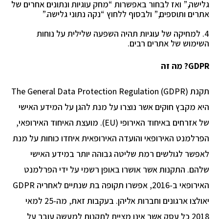
גלישה,” ואז לבחור
באפשרות “מחק עוגיות ונתונים אחרים של
אתרים ותוספים,” ולבסוף ללחוץ “נקה נתוני גלישה.”
4. למחיקה של עוגיות תהיה השפעה שלילית על נוחות
השימוש של אתרים רבים.
GDPR? מה זה
תקנת The General Data Protection Regulation (GDPR)
היא מקבץ חוקים אשר נוצרו על מנת להגן על המידע האישי
של אזרחים באיחוד האירופי (EU). מועצת האיחוד האירופאי,
הפרלמנט האירופאי והועדה האירופאית איחדו כוחות על מנת
לאפשר לגולשים רמת שליטה גבוהה יותר במידע האישי
שלהם.
התקנות אשר אושרו באופן רשמי על ידי הפרלמנט
האירופאי ב-2016, אפשרו תקופה בת שנתיים לאחריה
GDPR
יאולצו ארגונים וחברות אליהן. בעקבות זאת, מה-25 למאי
2018 כל עסק אשר אינו מציית לתקנות
למעשה עובר על