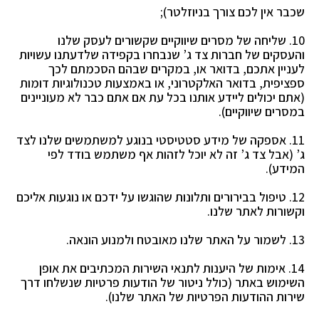
שכבר אין לכם צורך בניוזלטר);
10. שליחה של מסרים שיווקיים שקשורים לעסק שלנו
והעסקים של חברות צד ג’ שנבחרו בקפידה שלדעתנו
עשויות
לעניין אתכם, בדואר או, במקרים שבהם הסכמתם לכך
ספציפית, בדואר האלקטרוני, או באמצעות
טכנולוגיות דומות
(אתם יכולים ליידע אותנו בכל עת אם אתם כבר לא מעוניינים
במסרים שיווקיים).
11. אספקה של מידע סטטיסטי בנוגע למשתמשים שלנו לצד
ג’ (אבל צד ג’ זה לא יוכל לזהות אף משתמש
בודד לפי
המידע).
12. טיפול בבירורים ותלונות שהוגשו על ידכם או נוגעות אליכם
וקשורות לאתר שלנו.
13. לשמור על האתר שלנו מאובטח ולמנוע הונאה.
14. אימות של היענות לתנאי השירות המכתיבים את אופן
השימוש באתר (כולל ניטור של הודעות פרטיות
שנשלחו דרך
שירות ההודעות הפרטיות של האתר שלנו).