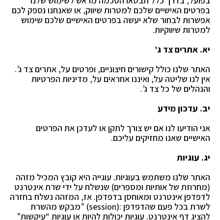
בפועל, בדרך כלל תבטאו הסכמה מראש לשימוש שלנו
בפרטים האישיים שלכם למטרות שיווק, או שאנחנו
נספק לכם
אפשרות לבחור שלא יעשה בפרטים האישיים שלכם שימוש
למטרות שיווקיות.
יא. אתרים צד ג’
האתר שלנו כולל קישורים חיצוניים, ופרטים על, אתרים צד ג’.
אין לנו שליטה על, ואיננו אחראים על, מדיניות הפרטיות
והנהלים של כל צד ג’.
יב. עדכון מידע
אני הודיעו לנו אם יש צורך לתקן או לעדכן את הפרטים
האישיים שאנו מחזיקים עליכם.
יג. עוגיות
האתר שלנו משתמש בעוגיות. עוגייה היא קובץ המכיל מזהה
(מחרוזת של אותיות ומספרים) שנשלח על ידי שרת אינטרנט
לדפדפן אינטרנט ומאוחסן בדפדפן. אז, המזהה נשלח בחזרה
לשרת בכל פעם שהדפדפן :(session) ”מבקש מהשרת
להציג דף אינטרנט. עוגיות יכולות להיות או עוגיות “עיקשות”