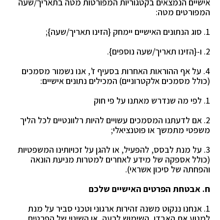
אישיים הנמצאים בקטגוריות המפורטות מטה
בתאריך/שעה
המפורטים מטה:
1. סוג הנתונים האישיים יימחק {הזינו תאריך/שעה};
2. ו-{הזינו תאריך/שעה נוספים}.
4. על אף ההוראות האחרות בסעיף ז’, אנו נשמור מסמכים
(כולל מסמכים אלקטרוניים) המכילים נתונים
אישיים:
1. לפי מה שנדרש מאתנו על פי חוק
2. אם לדעתנו המסמכים עשויים להיות רלוונטיים לכל הליך
משפטי מתמשך או פוטנציאלי;
3. על מנת לבסס, להפעיל, או להגן על זכויותינו המשפטיות
(כולל אספקה של מידע לאחרים למטרות
מניעת הונאה
והפחתה של סיכון אשראי).
ח. אבטחת הפרטים האישיים שלכם
1. אנחנו ננקוט משנה זהירות ארגוני וטכני סביר על מנת
למנוע את האבדן, השימוש לרעה, או השינוי של
הפרטים