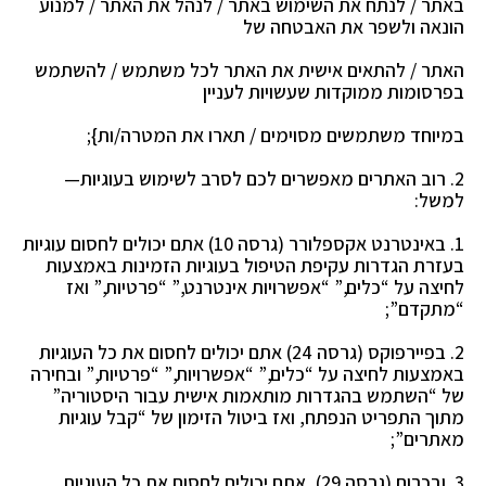
באתר / לנתח את השימוש באתר / לנהל את האתר / למנוע
הונאה ולשפר את האבטחה של
האתר / להתאים אישית את האתר לכל משתמש / להשתמש
בפרסומות ממוקדות שעשויות לעניין
במיוחד משתמשים מסוימים / תארו את המטרה/ות};
2. רוב האתרים מאפשרים לכם לסרב לשימוש בעוגיות—
למשל:
1. באינטרנט אקספלורר (גרסה 10) אתם יכולים לחסום עוגיות
בעזרת הגדרות עקיפת הטיפול בעוגיות
הזמינות באמצעות
לחיצה על “כלים,” “אפשרויות אינטרנט,” “פרטיות,” ואז
“מתקדם”;
2. בפיירפוקס (גרסה 24) אתם יכולים לחסום את כל העוגיות
באמצעות לחיצה על “כלים,” “אפשרויות,”
“פרטיות,” ובחירה
של “השתמש בהגדרות מותאמות אישית עבור היסטוריה”
מתוך התפריט הנפתח,
ואז ביטול הזימון של “קבל עוגיות
מאתרים”;
3. ובכרום (גרסה 29), אתם יכולים לחסום את כל העוגיות