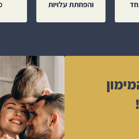
חד
והפחתת עלויות
מ
מימון